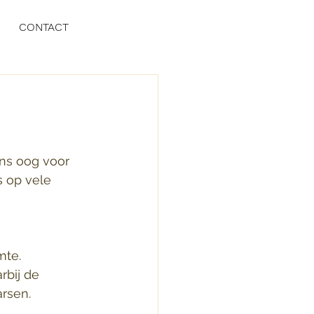
CONTACT
ons oog voor 
s op vele 
te. 
bij de 
arsen.