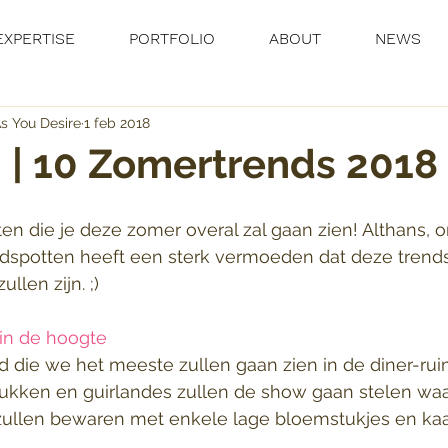
EXPERTISE
PORTFOLIO
ABOUT
NEWS
s You Desire
1 feb 2018
 | 10 Zomertrends 2018
ften die je deze zomer overal zal gaan zien! Althans, 
endspotten heeft een sterk vermoeden dat deze trend
llen zijn. ;) 
 in de hoogte
 die we het meeste zullen gaan zien in de diner-ruim
ken en guirlandes zullen de show gaan stelen waar
t zullen bewaren met enkele lage bloemstukjes en ka