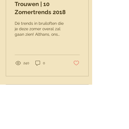
Trouwen | 10
Zomertrends 2018
Dé trends in bruiloften die
je deze zomer overal zal
gaan zien! Althans, ons
oog voor (internationaal)
trendspotten heeft een
sterk...
240
0