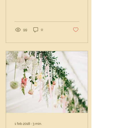
mooi vindt. Kijk
bijvoorbeeld eens in...
99
0
1 feb 2018
∙
3
min.