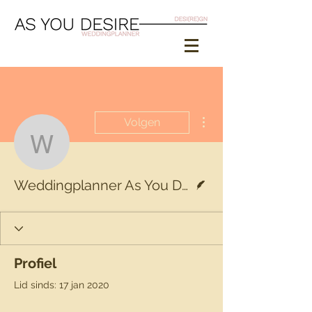
Meer acties
Volgen
Weddingplanner As You 
Schrijver
Weddingplanner As You Desire
Profiel
Lid sinds: 17 jan 2020