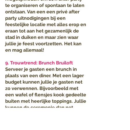
te organiseren of spontaan te laten 
ontstaan. Van een een privé after 
party uitnodigingen bij een 
feestelijke locatie met alles erop en 
eraan tot aan het gezamenlijk de 
stad in duiken en maar zien waar 
jullie je feest voortzetten. Het kan 
en mag allemaal!
9. Trouwtrend: Brunch Bruiloft
Serveer je gasten een brunch in 
plaats van een diner. Met een lager 
budget kunnen jullie je gasten net 
zo verwennen. Bijvoorbeeld met 
een wafel of flensjes kook gedeelte 
buiten met heerlijke toppings. Jullie 
kunnen de ceremonie dan net 
voordat de zon op zijn hoogst staat 
laten paatsvinden gevolgd met een 
cocktail-borrel uur in de zon of 