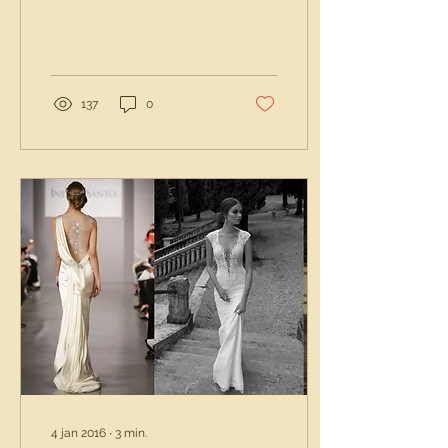
137
0
4 jan 2016
∙
3
min.