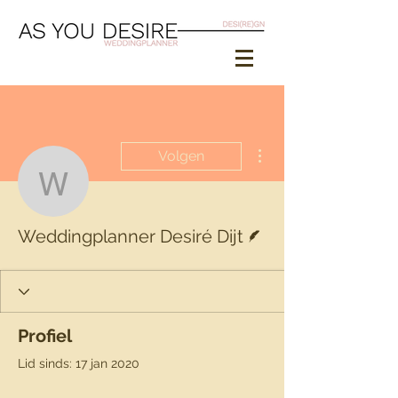
Meer acties
Volgen
Weddingplanner Desiré D
Schrijver
Weddingplanner Desiré Dijt
Profiel
Lid sinds: 17 jan 2020