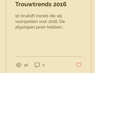
Trouwtrends 2016
10 bruiloft trends die wij
voorspellen voor 2016. De
afgelopen jaren hebben
wij vele bruidsparen
gezien die een eigen draai
geven, of...
96
0