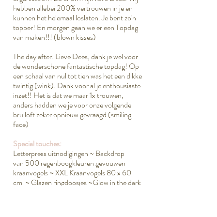
hebben allebei 200% vertrouwen in je en
kunnen het helemaal loslaten. Je bent zo'n
topper! En morgen gaan we er een Topdag
van maken!!! (blown kisses)
The day after: Lieve Dees, dank je wel voor
de wonderschone fantastische topdag! Op
een schaal van nul tot tien was het een dikke
twintig (wink). Dank voor al je enthousiaste
inzet!! Het is dat we maar 1x trouwen,
anders hadden we je voor onze volgende
bruiloft zeker opnieuw gevraagd (smiling
face)
Special touches:
Letterpress uitnodigingen ~ Backdrop
van 500 regenboogkleuren gevouwen
kraanvogels ~ XXL Kraanvogels 80 x 60
cm ~ Glazen ringdoosjes ~Glow in the dark
felicitatie armbandjes ~ Loterij met
gevouwen kraanvogels door gasten ~
Sjoelbakstenen gastenboek voor de kids ~