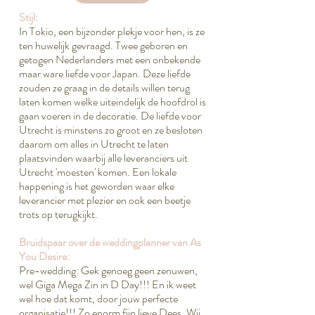
Stijl:
In Tokio, een bijzonder plekje voor hen, is ze
ten huwelijk gevraagd. Twee geboren en
getogen Nederlanders met een onbekende
maar ware liefde voor Japan. Deze liefde
zouden ze graag in de details willen terug
laten komen welke uiteindelijk de hoofdrol is
gaan voeren in de decoratie. De liefde voor
Utrecht is minstens zo groot en ze besloten
daarom om alles in Utrecht te laten
plaatsvinden waarbij alle leveranciers uit
Utrecht 'moesten' komen. Een lokale
happening is het geworden waar elke
leverancier met plezier en ook een beetje
trots op terugkijkt.
Bruidspaar over de weddingplanner van As
You Desire:
Pre-wedding: Gek genoeg geen zenuwen,
wel Giga Mega Zin in D Day!!! En ik weet
wel hoe dat komt, door jouw perfecte
organisatie!!! Zo enorm fijn lieve Dees. Wij