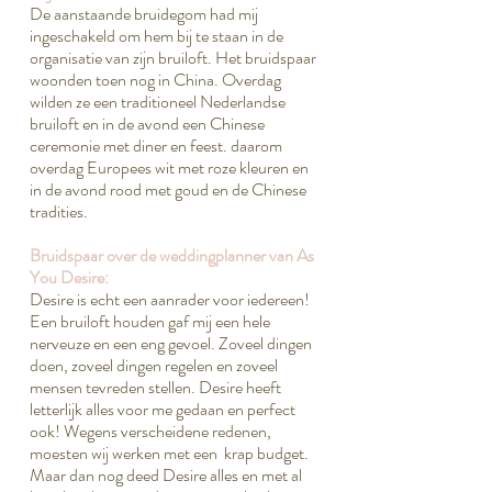
De aanstaande bruidegom had mij
ingeschakeld om hem bij te staan in de
organisatie van zijn bruiloft. Het bruidspaar
woonden toen nog in China. Overdag
wilden ze een traditioneel Nederlandse
bruiloft en in de avond een Chinese
ceremonie met diner en feest. daarom
overdag Europees wit met roze kleuren en
in de avond rood met goud en de Chinese
tradities.
Bruidspaar over de weddingplanner van As
You Desire:
Desire is echt een aanrader voor iedereen!
Een bruiloft houden gaf mij een hele
nerveuze en een eng gevoel. Zoveel dingen
doen, zoveel dingen regelen en zoveel
mensen tevreden stellen. Desire heeft
letterlijk alles voor me gedaan en perfect
ook! Wegens verscheidene redenen,
moesten wij werken met een krap budget.
Maar dan nog deed Desire alles en met al