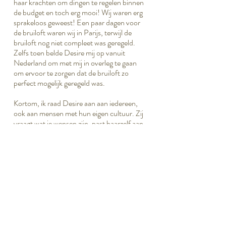
haar krachten om dingen te regelen binnen
de budget en toch erg mooi! Wij waren erg
sprakeloos geweest! Een paar dagen voor
de bruiloft waren wij in Parijs, terwijl de
bruiloft nog niet compleet was geregeld.
Zelfs toen belde Desire mij op vanuit
Nederland om met mij in overleg te gaan
om ervoor te zorgen dat de bruiloft zo
perfect mogelijk geregeld was.
Kortom, ik raad Desire aan aan iedereen,
ook aan mensen met hun eigen cultuur. Zij
vraagt wat je wensen zijn, past haarzelf aan,
zorgt ervoor dat je wensen uitkomen, houdt
strak contact met je op tot aan de grote dag
om ervoor te zorgen dat alles vloeiend
verloopt, dat alle wensen bevestigt zijn en
dat er geen misverstanden komen. Zij is ook
een aanrader voor iedereen die alles zelf wilt
regelen, maar toch een "manager" wilt of
nodig heeft. Zelfs voor degenen die denken
alles onder controle te hebben, zou ik
Desire aanraden voor een extra zekerheid