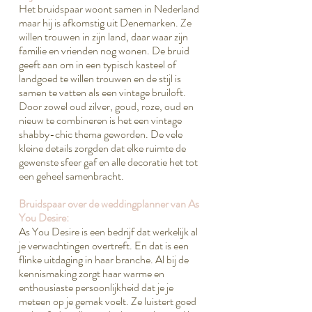
Het bruidspaar woont samen in Nederland
maar hij is afkomstig uit Denemarken. Ze
willen trouwen in zijn land, daar waar zijn
familie en vrienden nog wonen. De bruid
geeft aan om in een typisch kasteel of
landgoed te willen trouwen en de stijl is
samen te vatten als een vintage bruiloft.
Door zowel oud zilver, goud, roze, oud en
nieuw te combineren is het een vintage
shabby-chic thema geworden. De vele
kleine details zorgden dat elke ruimte de
gewenste sfeer gaf en alle decoratie het tot
een geheel samenbracht.
Bruidspaar over de weddingplanner van As
You Desire:
As You Desire is een bedrijf dat werkelijk al
je verwachtingen overtreft. En dat is een
flinke uitdaging in haar branche. Al bij de
kennismaking zorgt haar warme en
enthousiaste persoonlijkheid dat je je
meteen op je gemak voelt. Ze luistert goed