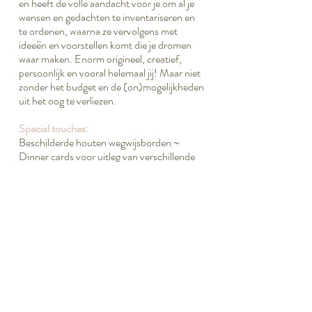
en heeft de volle aandacht voor je om al je
wensen en gedachten te inventariseren en
te ordenen, waarna ze vervolgens met
ideeën en voorstellen komt die je dromen
waar maken. Enorm origineel, creatief,
persoonlijk en vooral helemaal jij! Maar niet
zonder het budget en de (on)mogelijkheden
uit het oog te verliezen.
Special touches:
Beschilderde houten wegwijsborden ~
Dinner cards voor uitleg van verschillende
tradities ~ Glazen stolpen als centerpieces
op stapels oude boeken gedecoreerd met
vintage kettingen, bloemen en het
theekopje van oma's servies ~Aan de
deurenknoppen van de kamers een
gedecoreerd en persoonlijk fotolijstjes van
het stel dat daar zal overnachten ~
Uitnodigingen met papieren kantjes ~
Programmawaaiers met op de achterkant
van de waaier een vakje gevuld met een
zakdoekje ~ Kroonluchter gevuld met