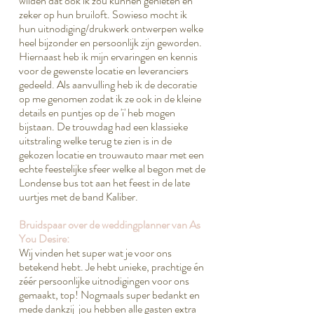
wilden dat ook ik zou kunnen genieten en
zeker op hun bruiloft. Sowieso mocht ik
hun uitnodiging/drukwerk ontwerpen welke
heel bijzonder en persoonlijk zijn geworden.
Hiernaast heb ik mijn ervaringen en kennis
voor de gewenste locatie en leveranciers
gedeeld. Als aanvulling heb ik de decoratie
op me genomen zodat ik ze ook in de kleine
details en puntjes op de 'i' heb mogen
bijstaan. De trouwdag had een klassieke
uitstraling welke terug te zien is in de
gekozen locatie en trouwauto maar met een
echte feestelijke sfeer welke al begon met de
Londense bus tot aan het feest in de late
uurtjes met de band Kaliber.
Bruidspaar over de weddingplanner van As
You Desire:
Wij vinden het super wat je voor ons
betekend hebt. Je hebt unieke, prachtige én
zéér persoonlijke uitnodigingen voor ons
gemaakt, top! Nogmaals super bedankt en
mede dankzij jou hebben alle gasten extra