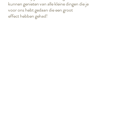
kunnen genieten van alle kleine dingen die je
voor ons hebt gedaan die een groot
effect hebben gehad!
Special touches:
Logo ontwerp ~ blindeerdruktang van logo
~ Persoonlijke BABS ~ Barokke kaarsen op
trap ~ Live schilderen van de trouwdag ~
Londen bus verhuur als transportmiddel
voor alle gasten ~ Champagne ontbijt.
Uitgelichte Leveranciers:
Fotograaf: André Roodhuizen |
Trouwlocatie: Huis de Voorst | Schilderen
van trouwdag: Live Paint | BABS: Mooi
Trouwen |
Terug