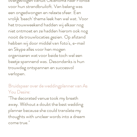
overgevlogen vanuit Oklahoma naar Florida
voor hun strandbruiloft. Van belang was
een ongedwongen en relaxte sfeer. Een
vrolijk 'beach' thema leek hen wel wat. Voor
het trouwweekend hadden wij elkaar nog
niet ontmoet en ze hadden hierom ook nog
nooit de trouwlocaties gezien. Op afstand
hebben wij door middel van foto's, e-mail
en Skype alles voor hen mogen
organiseren wat voor beide toch wel een
beetje spannend was. Desondanks is hun
trouwdag ontspannen en succesvol
verlopen.
Bruidspaar over de weddingplanner van As
You Desire:
"The decorated venue took my breath
away. Without a doubt the best wedding
planner because she could translate my
thoughts with unclear words into a dream
come true."
Special touches: