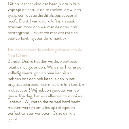
Dit bruidspaar vind het heerlijk om in hun
vrije tijd de natuur op te zoeken. Ze wilden
graag een locatie die dit als basisdecor al
heeft. De stijl van de bruiloft is klassiek
trouwen maar dan wel met de natuur als
achtergrond. Lekker wit met wat roze en
veel verlichting voor de romantiek.
Bruidspaar over de weddingplanner van As
You Desire:
Zonder Desiré hadden wij deze perfecte
locatie niet gevonden. Wij waren hierna ook
volledig overtuigd van haar kennis en
hebben ons dan ook laten leiden in het
organisatieproces naar onze bruiloft toe. En
met succes!! Wij hebben genoten van de
geweldige dag, het was allemaal zo mooi en
liefdevol. Wij weten dat ze heel hard heeft
moeten werken om alles op rolletjes en
perfect te laten verlopen. Onze dank is
groot!