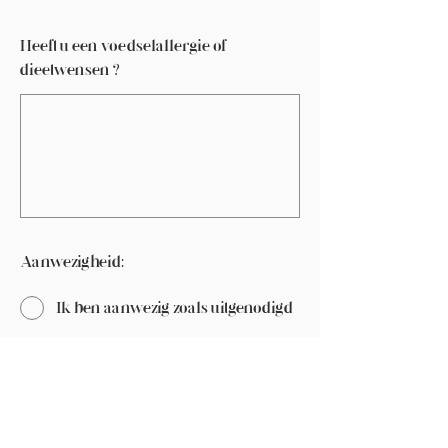
Heeft u een voedselallergie of
dieetwensen?
Aanwezigheid:
Ik ben aanwezig zoals uitgenodigd
Helaas arriveer ik later en/of
vertrek ik eerder. Vul bij ‘ruimte
voor aanvullend bericht’ in
wanneer u aanwezig bent.